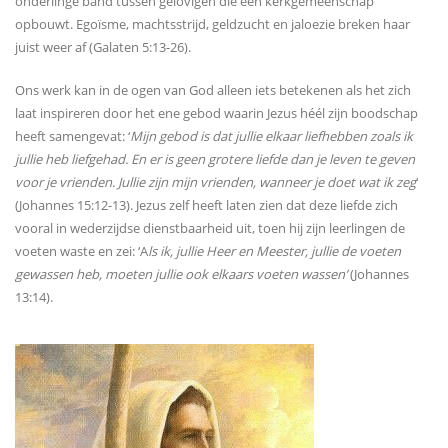
onderlinge band tussen gelovigen die een kerkgemeenschap
opbouwt. Egoïsme, machtsstrijd, geldzucht en jaloezie breken haar
juist weer af (Galaten 5:13-26).
Ons werk kan in de ogen van God alleen iets betekenen als het zich
laat inspireren door het ene gebod waarin Jezus héél zijn boodschap
heeft samengevat: ‘
Mijn gebod is dat jullie elkaar liefhebben zoals ik
jullie heb liefgehad. En er is geen grotere liefde dan je leven te geven
voor je vrienden. Jullie zijn mijn vrienden, wanneer je doet wat ik zeg
‘
(Johannes 15:12-13). Jezus zelf heeft laten zien dat deze liefde zich
vooral in wederzijdse dienstbaarheid uit, toen hij zijn leerlingen de
voeten waste en zei: ‘A
ls ik, jullie Heer en Meester, jullie de voeten
gewassen heb, moeten jullie ook elkaars voeten wassen’
(Johannes
13:14).