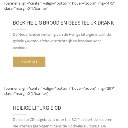
[banner align=”center” valign=”bottom” hover=”zoom” img=”475″
class=”margin0″][/banner]
BOEK HEILIG BROOD EN GEESTELIJK DRANK
De Nederlandse vertaling van de Heilige Liturgie maakt de
gehele
Qurobo Alohoyo
inzichtelijk en leesbaar voor
eenieder
KOOP NU
[banner align=”center” valign=”bottom” hover=”zoom” img=”297″
class=”margin0″][/banner]
HEILIGE LITURGIE CD
De eerste CD uitgebracht door het SOJP luistert de liederen
die worden gezongen tijdens de Goddelijke Liturgie. De