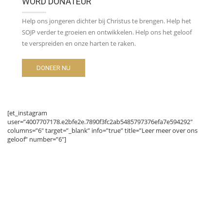
WORD DONATEUR
Help ons jongeren dichter bij Christus te brengen. Help het
SOJP verder te groeien en ontwikkelen. Help ons het geloof
te verspreiden en onze harten te raken.
DONEER NU
[et_instagram
user=”4007707178.e2bfe2e.7890f3fc2ab5485797376efa7e594292″
columns=”6″ target=”_blank” info=”true” title=”Leer meer over ons
geloof” number=”6″]