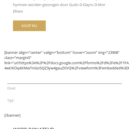
hymnen worden gezongen door Gudo D-Dayro D-Mor
Efrem
KOOP NU
[banner align=”center” valign=”bottom” hover=”zoom” img=”23908″
class=”margin0″
link=”url:https%3A%2F%2Fdocs.google.com%2Fforms%2Fd%2Fe%2F1FA
4wtIKOq4XMwTnGsISQZ3yw4gauZXVQ%2Fviewform%3Fembedded%3Dtru
Steun
Doel:
€ 10.000,-
Tijd:
voor 1-1-2020
[/banner]