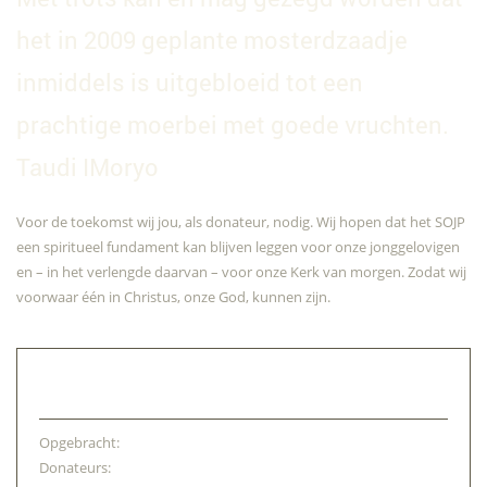
het in 2009 geplante mosterdzaadje
inmiddels is uitgebloeid tot een
prachtige moerbei met goede vruchten.
Taudi IMoryo
Voor de toekomst wij jou, als donateur, nodig. Wij hopen dat het SOJP
een spiritueel fundament kan blijven leggen voor onze jonggelovigen
en – in het verlengde daarvan – voor onze Kerk van morgen. Zodat wij
voorwaar één in Christus, onze God, kunnen zijn.
Voortgang
Opgebracht:
€ 3.824
Donateurs:
194