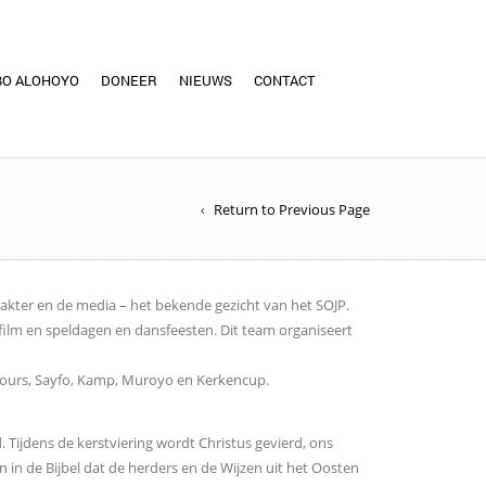
BO ALOHOYO
DONEER
NIEUWS
CONTACT
Return to Previous Page
kter en de media – het bekende gezicht van het SOJP.
 film en speldagen en dansfeesten. Dit team organiseert
Tours, Sayfo, Kamp, Muroyo en Kerkencup.
 Tijdens de kerstviering wordt Christus gevierd, ons
in de Bijbel dat de herders en de Wijzen uit het Oosten