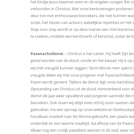
het kindje Jezus kwamen eren en de engelen zongen ‘Eer z
verbonden in Christus. Met onze kerstvieringen proberen wi
deur toe met enthousiaste bezoekers, die niet kunnen wach
script, het kiezen van acteurs, wekelijkse repetities en 
Stap voor stap wordt er op deze manier een mini-kerstmus
te creëren, middels een kerstmarkt of kerststal, zodat de
Paasnachtdienst
– Christus is het Leven. Hij heeft Zijn 
gered worden van de dood, zonde en het kwaad. Hij is op
wij met vreugde kunnen zeggen: ‘Qom Moran men qabro’ 
vreugde delen wij met onze jongeren met Paasnachtdienst
Pasen wordt gevierd. Tijdens de dienst legt onze Aartsbiss
Opstanding van Christus uit de dood. Kenmerkend voor de
dienst elk jaar weer opvallend veel jongeren aantrekt die 
bezoeken. Ook staan wij altijd even stil bij onze naasten d
gebruiken. Via een oproep op onze website en facebookpa
houdbaar voedsel naar De Wonne gebracht, een plaats wa
onderdak en een warme maaltijd. Na afloop van de Paasn
elkaar nog een vrolijk paasfeest wensen in de zaal, waar