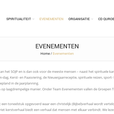
SPIRITUALITEIT
EVENEMENTEN
ORGANISATIE
CD QURO
EVENEMENTEN
Home
/
Evenementen
 het SOJP en is dan ook voor de meeste mensen – naast het spirituele kara
dag, Kerst- en Paasviering, de Nieuwsjaarreceptie, spirituele reizen, sport-
epland in de jaarplanning.
ngen op laagdrempelige manier. Onder Team Evenementen vallen de Groepen 
n toneelstuk opgevoerd waar een christelijk (Bijbel)verhaal wordt verteld.
t kerstverhaal biedt een verhaal dat mensen met elkaar verbindt. We lezen 