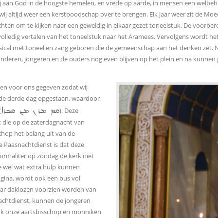
ij aan God in de hoogste hemelen, en vrede op aarde, in mensen een welbeh
j altijd weer een kerstboodschap over te brengen. Elk jaar weer zit de Moed
ten om te kijken naar een geweldig in elkaar gezet toneelstuk. De voorbere
het volledig vertalen van het toneelstuk naar het Aramees. Vervolgens wordt
ical met toneel en zang geboren die de gemeenschap aan het denken zet. Na
 kinderen, jongeren en de ouders nog even blijven op het plein en na kunnen
leven voor ons gegeven zodat wij
 de derde dag opgestaan, waardoor
ܩܡ ܡܪܢ ܡܢ ܩܒܪܐ
(
). Deze
 die op de zaterdagnacht van
chop het belang uit van de
 Paasnachtdienst is dat deze
normaliter op zondag de kerk niet
ie wel wat extra hulp kunnen
gina, wordt ook een bus vol
ar daklozen voorzien worden van
achtdienst, kunnen de jongeren
 ook onze aartsbisschop en monniken