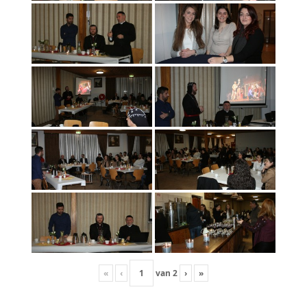
«
‹
van
2
›
»