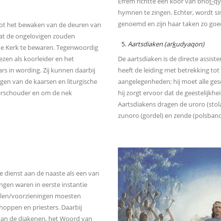
Efrem richtte een koor van bno
t-
qy
hymnen te zingen. Echter, wordt si
genoemd en zijn haar taken zo goed
tot het bewaken van de deuren van
dat de ongelovigen zouden
Aartsdiaken (ar
k
udyaqon)
 de Kerk te bewaren. Tegenwoordig
ezen als koorleider en het
De aartsdiaken is de directe assist
rs in wording. Zij kunnen daarbij
heeft de leiding met betrekking tot
agen van de kaarsen en liturgische
aangelegenheden; hij moet alle ges
kerschouder en om de nek
hij zorgt ervoor dat de geestelijkh
Aartsdiakens dragen de uroro (stol
zunoro (gordel) en zende (polsband),
de dienst aan de naaste als een van
ngen waren in eerste instantie
elen/voorzieningen moesten
choppen en priesters. Daarbij
van de diakenen, het Woord van