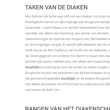
TAKEN VAN DE DIAKEN
Mor Ephrem de Syriër was zelf ook een diaken. Hij staat v
theologische kennis en rijke bijdrage aan liturgische leerdi
madroshe
– maar helaas is er minder bekendheid over zij
namelijk niet alleen een theoloog, een docter van de Kerk,
ziekenverzorger en opende een hospice met 300 bedden wa
en de hongerigen zorgde. Er wordt zelfs beweerd dat dit oo
heeft hij net als Mor Stefanus, de hoofd van de diakenen, a
zijn leven gegeven om anderen tot dienst te staan. Een di
Ephrem dat waren, hebben dus niet alleen een maatschappel
maaltijd
voorziening en voor de armen en zieken zorgen.
liturgische functie: het assisteren van de bisschoppen en pr
(de gemeenschappelijke
maaltijd
) en de andere liturgisc
niet alleen de priester en/of bisschop te ondersteunen tijd
ook buiten de ‘kerk’ om.
RANGEN VAN HET DIAKENSCH