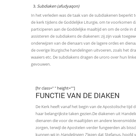
Subdiaken (afudyaqon)
In het verleden was de taak van de subdiakenen beperkt 
de kerk tijdens de Goddelijke Liturgie, om te voorkomen 
participeren aan de Goddelijke maaltijd en om de orde in
assisteren de subdiakens de diakenen: zij zijn vaak toegew
onderwijzen van de dienaars van de lagere ordes en dienaa
de overige liturgische handelingen uitvoeren, zoals het dr
waaiers etc. De subdiakens dragen de uroro over hun lin
gevouwen.
[hr class=" " height=""]
FUNCTIE VAN DE DIAKEN
De Kerk heeft vanaf het begin van de Apostolische tijd 
haar belangrijkste taken gezien.De diakenen uit Handeli
dienaren die voor de maaltijden en andere levensmidd
zorgen, terwijl de Apostelen verder fungeerden als biss
kunnen wij in
Handelingen 7
lezen dat Stefanus, hoofd 