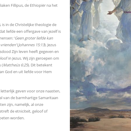
iaken Fillipus, de Ethiopiër na het
s
, is in de Christelijke theologie de
dat liefde een offergave van jezelf is
mensen: ‘
Geen groter liefde kan
n vrienden’
(
Johannes 15:13
). Jezus
ruisdood Zijn leven heeft gegeven en
oof in Jezus. Wij zijn geroepen om
 (
Mattheüs 6:25
). Dit betekent
aan God en uit liefde voor Hem
 letterlijk geven voor onze naasten,
aal van de barmhartige Samaritaan
ten zijn, namelijk, al onze
ft de etniciteit, geloof of
oeten worden.