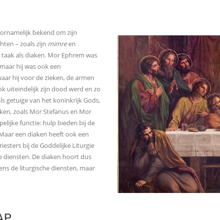
__
oornamelijk bekend om zijn
chten – zoals zijn
mimre
en
n taak als diaken. Mor Ephrem was
 maar hij was ook een
ar hij voor de zieken, de armen
k uiteindelijk zijn dood werd en zo
ls getuige van het koninkrijk Gods,
aken, zoals Mor Stefanus en Mor
ijke functie: hulp bieden bij de
 Maar een diaken heeft ook een
iesters bij de Goddelijke Liturgie
he diensten. De diaken hoort dus
ens de liturgische diensten, maar
AP
___