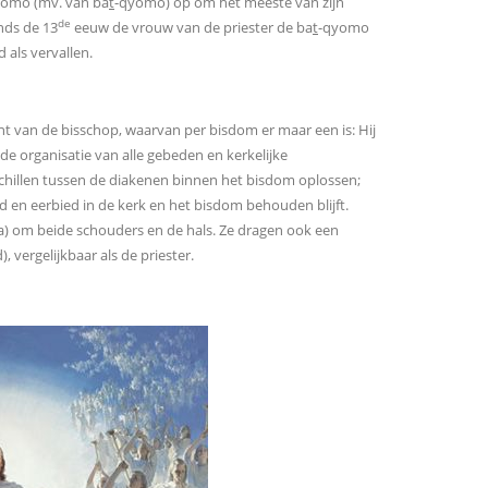
omo (mv. van ba
t
-qyomo) op om het meeste van zijn
de
nds de 13
eeuw de vrouw van de priester de ba
t
-qyomo
 als vervallen.
ent van de bisschop, waarvan per bisdom er maar een is: Hij
 de organisatie van alle gebeden en kerkelijke
chillen tussen de diakenen binnen het bisdom oplossen;
eid en eerbied in de kerk en het bisdom behouden blijft.
a) om beide schouders en de hals. Ze dragen ook een
 vergelijkbaar als de priester.