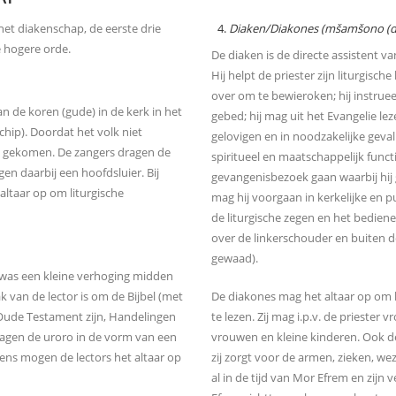
et diakenschap, de eerste drie
Diaken/Diakones (mšamšono (
e hogere orde.
De diaken is de directe assistent va
Hij helpt de priester zijn liturgisch
over om te bewieroken; hij instruee
an de koren (gude) in de kerk in het
gebed; hij mag uit het Evangelie l
chip). Doordat het volk niet
gelovigen en in noodzakelijke geva
rk gekomen. De zangers dragen de
spiritueel en maatschappelijk functi
en daarbij een hoofdsluier. Bij
gevangenisbezoek gaan waarbij hij g
altaar op om liturgische
mag hij voorgaan in kerkelijke en 
de liturgische zegen en het bedien
over de linkerschouder en buiten de
gewaad).
 was een kleine verhoging midden
k van de lector is om de Bijbel (met
De diakones mag het altaar op om li
t Oude Testament zijn, Handelingen
te lezen. Zij mag i.p.v. de prieste
ragen de uroro in de vorm van een
vrouwen en kleine kinderen. Ook de
kens mogen de lectors het altaar op
zij zorgt voor de armen, zieken, 
al in de tijd van Mor Efrem en zijn