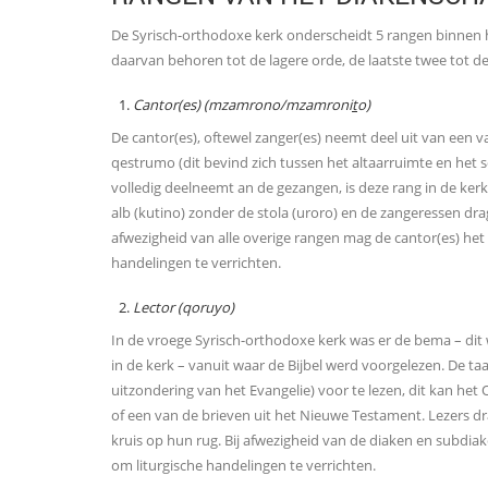
De Syrisch-orthodoxe kerk onderscheidt 5 rangen binnen h
daarvan behoren tot de lagere orde, de laatste twee tot d
Cantor(es) (mzamrono/mzamroni
t
o)
De cantor(es), oftewel zanger(es) neemt deel uit van een v
qestrumo (dit bevind zich tussen het altaarruimte en het s
volledig deelneemt an de gezangen, is deze rang in de ke
alb (kutino) zonder de stola (uroro) en de zangeressen drag
afwezigheid van alle overige rangen mag de cantor(es) het 
handelingen te verrichten.
Lector (qoruyo)
In de vroege Syrisch-orthodoxe kerk was er de bema – dit
in de kerk – vanuit waar de Bijbel werd voorgelezen. De taa
uitzondering van het Evangelie) voor te lezen, dit kan he
of een van de brieven uit het Nieuwe Testament. Lezers d
kruis op hun rug. Bij afwezigheid van de diaken en subdia
om liturgische handelingen te verrichten.