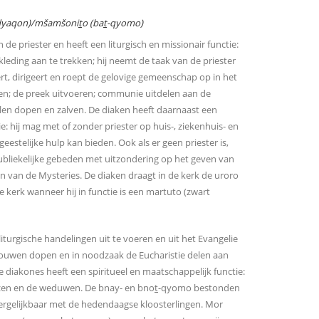
dyaqon)/mšamšoni
t
o (ba
t
-qyomo)
n de priester en heeft een liturgisch en missionair functie:
e kleding aan te trekken; hij neemt de taak van de priester
rt, dirigeert en roept de gelovige gemeenschap op in het
ezen; de preek uitvoeren; communie uitdelen aan de
llen dopen en zalven. De diaken heeft daarnaast een
e: hij mag met of zonder priester op huis-, ziekenhuis- en
eestelijke hulp kan bieden. Ook als er geen priester is,
publiekelijke gebeden met uitzondering op het geven van
en van de Mysteries. De diaken draagt in de kerk de uroro
 kerk wanneer hij in functie is een martuto (zwart
turgische handelingen uit te voeren en uit het Evangelie
r vrouwen dopen en in noodzaak de Eucharistie delen aan
 diakones heeft een spiritueel en maatschappelijk functie:
wezen en de weduwen. De bnay- en bno
t
-qyomo bestonden
 vergelijkbaar met de hedendaagse kloosterlingen. Mor