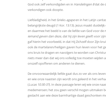
God ook zelf verkondigden en in
Handelingen 8
dat de d
verkondigen ook doopte.
Liefdadigheid, in het Grieks
agape
en in het Latijn
carita
belangrijkste deugd (1 Kor. 13:13). Jezus maakt duidelijk 
en daarmee het beeld is van de liefde van God voor de 
iemand geven dan deze, dat hij zijn leven geeft voor zij
gaf hierin het voorbeeld, in dat Hij Zichzelf door Zijn k
ook de martelaren/heiligen gaven hun leven voor het gel
ons kruis te dragen en navolgers te worden van Christus
niets meer dan dat wij ons volledig toe moeten wijden 
onszelf opofferen om anderen te dienen.
De onvoorwaardelijk liefde gaat dus zo ver als ons leven
en wie onze naasten zijn wordt ons geleerd in het verh
(
Lucas 10:30-37
). In deze passage leren wij wie onze naas
medemensen; het zou geen verschil mogen uitmaken betre
geslacht aan wie deze barmhartige daad geschonken m