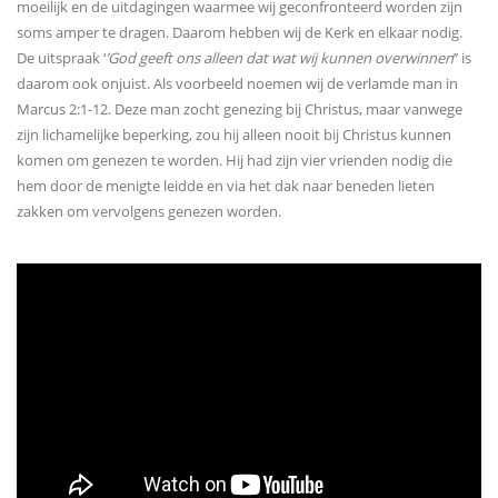
moeilijk en de uitdagingen waarmee wij geconfronteerd worden zijn
soms amper te dragen. Daarom hebben wij de Kerk en elkaar nodig.
De uitspraak ‘
’God geeft ons alleen dat wat wij kunnen overwinnen
’’ is
daarom ook onjuist. Als voorbeeld noemen wij de verlamde man in
Marcus 2:1-12. Deze man zocht genezing bij Christus, maar vanwege
zijn lichamelijke beperking, zou hij alleen nooit bij Christus kunnen
komen om genezen te worden. Hij had zijn vier vrienden nodig die
hem door de menigte leidde en via het dak naar beneden lieten
zakken om vervolgens genezen worden.