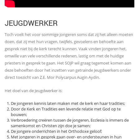
JEUGDWERKER
Toch voelt het voor sommige jongeren soms dat zij het alleen moeten
doen, dat zij met hun vragen, twijfels, gevoelens en behoefte aan
gesprek niet bij de kerk terecht kunnen. Vaak vinden jongeren het,
omwille van vele verschillende redenen, lastig om met de huidige
priesters in gesprek te gaan. Het SOJP wil graag tegemoet komen aan
deze behoeften door het inzetten van getrainde Jeugdwerkers onder
direct toezicht van Z.E. Mor Polycarpus Augin Aydin.
Het doel van de Jeugdwerker is:
De jongeren kennis laten maken met de kerk en haar tradities;
Door de Kerk en Tradities een levende relatie met God op te
bouwen;
Verbroedering creëren tussen de jongeren, Ecclesia is immers de
samenkomst en Christen zijn doe je samen;
De jongere onderrichten in het Orthodoxe geloof;
Met jongeren in gesprek gaan over- en ondersteunen in hun