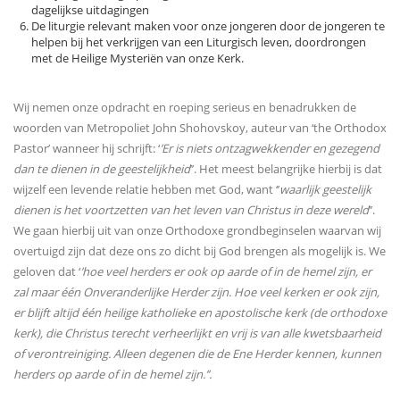
dagelijkse uitdagingen
De liturgie relevant maken voor onze jongeren door de jongeren te
helpen bij het verkrijgen van een Liturgisch leven, doordrongen
met de Heilige Mysteriën van onze Kerk.
Wij nemen onze opdracht en roeping serieus en benadrukken de
woorden van Metropoliet John Shohovskoy, auteur van ‘the Orthodox
Pastor’ wanneer hij schrijft: ‘
’Er is niets ontzagwekkender en gezegend
dan te dienen in de geestelijkheid
’’. Het meest belangrijke hierbij is dat
wijzelf een levende relatie hebben met God, want ‘’
waarlijk geestelijk
dienen is het voortzetten van het leven van Christus in deze wereld
’’.
We gaan hierbij uit van onze Orthodoxe grondbeginselen waarvan wij
overtuigd zijn dat deze ons zo dicht bij God brengen als mogelijk is. We
geloven dat ‘
’hoe veel herders er ook op aarde of in de hemel zijn, er
zal maar één Onveranderlijke Herder zijn. Hoe veel kerken er ook zijn,
er blijft altijd één heilige katholieke en apostolische kerk (de orthodoxe
kerk), die Christus terecht verheerlijkt en vrij is van alle kwetsbaarheid
of verontreiniging. Alleen degenen die de Ene Herder kennen, kunnen
herders op aarde of in de hemel zijn.’’.