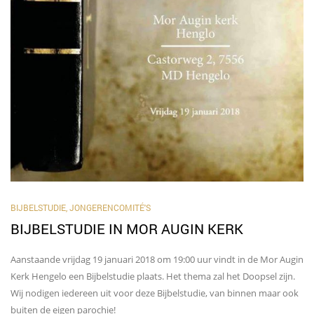
BIJBELSTUDIE
,
JONGERENCOMITÉ'S
BIJBELSTUDIE IN MOR AUGIN KERK
Aanstaande vrijdag 19 januari 2018 om 19:00 uur vindt in de Mor Augin
Kerk Hengelo een Bijbelstudie plaats. Het thema zal het Doopsel zijn.
Wij nodigen iedereen uit voor deze Bijbelstudie, van binnen maar ook
buiten de eigen parochie!