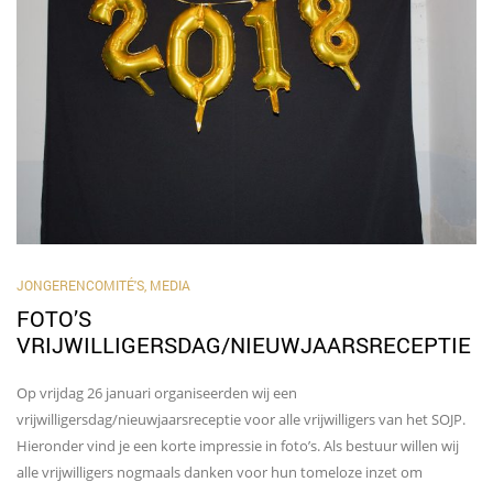
JONGERENCOMITÉ'S
,
MEDIA
FOTO’S
VRIJWILLIGERSDAG/NIEUWJAARSRECEPTIE
Op vrijdag 26 januari organiseerden wij een
vrijwilligersdag/nieuwjaarsreceptie voor alle vrijwilligers van het SOJP.
Hieronder vind je een korte impressie in foto’s. Als bestuur willen wij
alle vrijwilligers nogmaals danken voor hun tomeloze inzet om