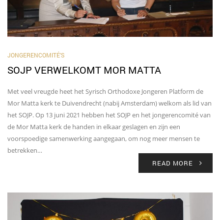
JONGERENCOMITÉ'S
SOJP VERWELKOMT MOR MATTA
Met veel vreugde heet het Syrisch Orthodoxe Jongeren Platform de
Mor Matta kerk te Duivendrecht (nabij Amsterdam) welkom als lid van
het SOJP. Op 13 juni 2021 hebben het SOJP en het jongerencomité van
de Mor Matta kerk de handen in elkaar geslagen en zijn een
voorspoedige samenwerking aangegaan, om nog meer mensen te
betrekken…
READ MORE