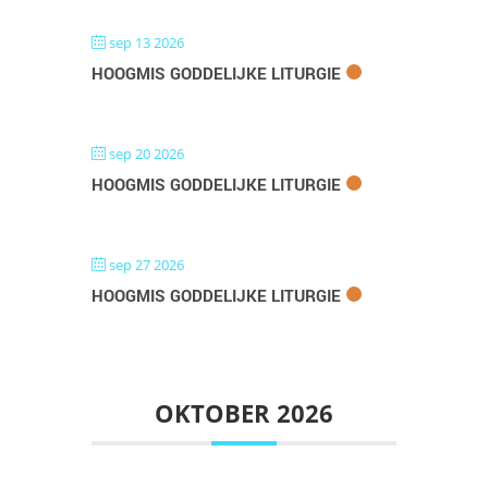
sep 13 2026
HOOGMIS GODDELIJKE LITURGIE
sep 20 2026
HOOGMIS GODDELIJKE LITURGIE
sep 27 2026
HOOGMIS GODDELIJKE LITURGIE
OKTOBER 2026