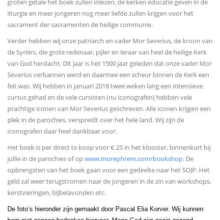
groten getale het boek zullen inlezen, de kerken educatie geven in de
liturgie en meer jongeren nog meer liefde zullen krijgen voor het
sacrament der sacramenten de heilige communie.
Verder hebben wij onze patriarch en vader Mor Severius, de kroon van
de Syriërs, die grote redenaar, pijler en leraar van heel de heilige Kerk
van God herdacht. Dit jaar is het 1500 jaar geleden dat onze vader Mor
Severius verbannen werd en daarmee een scheur binnen de Kerk een
feit was. Wij hebben in januari 2018 twee weken lang een intensieve
cursus gehad en de vele cursisten (nu iconografen) hebben vele
prachtige iconen van Mor Severius geschreven. Alle iconen krijgen een
plek in de parochies, verspreidt over het hele land. Wij zijn de
iconografen daar heel dankbaar voor.
Het boek is per direct te koop voor € 25 in het klooster, binnenkort bij
jullie in de parochies of op
www.morephrem.com/bookshop.
De
opbrengsten van het boek gaan voor een gedeelte naar het SOJP. Het
geld zal weer terugstromen naar de jongeren in de zin van workshops,
kerstvieringen, bijbelavonden etc.
De foto’s hieronder zijn gemaakt door Pascal Elia Korver. Wij kunnen