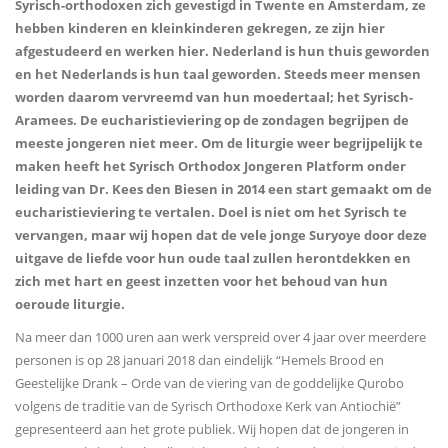
Syrisch-orthodoxen zich gevestigd in Twente en Amsterdam, ze
hebben kinderen en kleinkinderen gekregen, ze zijn hier
afgestudeerd en werken hier. Nederland is hun thuis geworden
en het Nederlands is hun taal geworden. Steeds meer mensen
worden daarom vervreemd van hun moedertaal; het Syrisch-
Aramees. De eucharistieviering op de zondagen begrijpen de
meeste jongeren niet meer. Om de liturgie weer begrijpelijk te
maken heeft het Syrisch Orthodox Jongeren Platform onder
leiding van Dr. Kees den Biesen in 2014 een start gemaakt om de
eucharistieviering te vertalen. Doel is niet om het Syrisch te
vervangen, maar wij hopen dat de vele jonge Suryoye door deze
uitgave de liefde voor hun oude taal zullen herontdekken en
zich met hart en geest inzetten voor het behoud van hun
oeroude liturgie.
Na meer dan 1000 uren aan werk verspreid over 4 jaar over meerdere
personen is op 28 januari 2018 dan eindelijk “Hemels Brood en
Geestelijke Drank – Orde van de viering van de goddelijke Qurobo
volgens de traditie van de Syrisch Orthodoxe Kerk van Antiochië”
gepresenteerd aan het grote publiek. Wij hopen dat de jongeren in